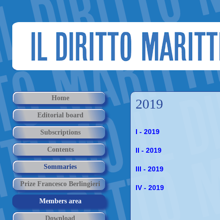
Home
2019
Editorial board
I - 2019
Subscriptions
Contents
II - 2019
Sommaries
III - 2019
Prize Francesco Berlingieri
IV - 2019
Members area
Download