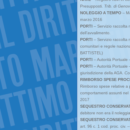
Presupposti.
Trib. di Geno
NOLEGGIO A TEMPO
– Ma
marzo 2016
PORTI
– Servizio raccolta ri
dell’avvalimento.
PORTI
– Servizio raccolta ri
comunitari e regole naziona
BATTISTEL)
PORTI
– Autorità Portuale 
PORTI
– Autorità Portuale 
giurisdizione della AGA.
Co
RIMBORSO SPESE PROC
Rimborso spese relative a 
comportamenti assunti nel 
2017
SEQUESTRO CONSERVA
debitore non era il noleggi
SEQUESTRO CONSERVA
art. 96 c. 1 cod. proc. civ.