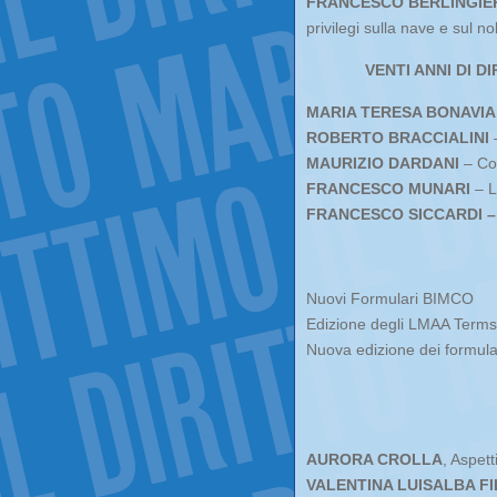
FRANCESCO BERLINGIE
privilegi sulla nave e sul no
VENTI ANNI DI 
MARIA TERESA BONAVIA
ROBERTO BRACCIALINI
–
MAURIZIO DARDANI
– Cos
FRANCESCO MUNARI
– La
FRANCESCO SICCARDI –
Nuovi Formulari BIMCO
Edizione degli LMAA Term
Nuova edizione dei formul
AURORA CROLLA
, Aspett
VALENTINA LUISALBA FIL