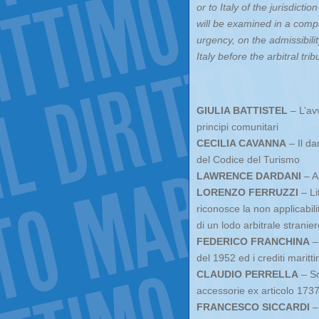
or to Italy of the jurisdicti
will be examined in a compa
urgency, on the admissibili
Italy before the arbitral tr
GIULIA BATTISTEL
– L’avv
principi comunitari
CECILIA CAVANNA
– Il da
del Codice del Turismo
LAWRENCE DARDANI
– Al
LORENZO FERRUZZI
– Li
riconosce la non applicabil
di un lodo arbitrale stranie
FEDERICO FRANCHINA
– 
del 1952 ed i crediti maritti
CLAUDIO PERRELLA
– So
accessorie ex articolo 1737
FRANCESCO SICCARDI
– 