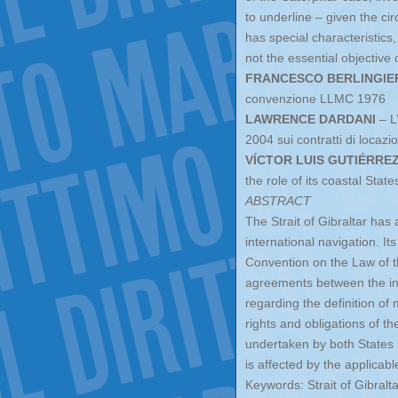
to underline – given the ci
has special characteristics
not the essential objective 
FRANCESCO BERLINGIE
convenzione LLMC 1976
LAWRENCE DARDANI
– L
2004 sui contratti di locaz
VÍCTOR LUIS GUTIÉRRE
the role of its coastal State
ABSTRACT
The Strait of Gibraltar has a
international navigation. It
Convention on the Law of t
agreements between the int
regarding the definition of 
rights and obligations of t
undertaken by both States 
is affected by the applicabl
Keywords: Strait of Gibralt