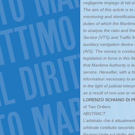
negligente impiego di tali s
The aim of this article is t
monitoring and identificatio
duties of which the Maritime
to analyse the ratio and th
Service (VTS) and Traffic
auxiliary navigation device 
(AIS). The survey is conduc
legislation in force in this
that Maritime Authority is 
service. Hereafter, with a 
information necessary to ens
in the light of judicial inte
as a result of non-use or n
LORENZO SCHIANO DI P
of Two Orders
ABSTRACT
L’arbitrato che è attualmente
arbitrale costituito secondo
Nazioni Unite sul diritto de