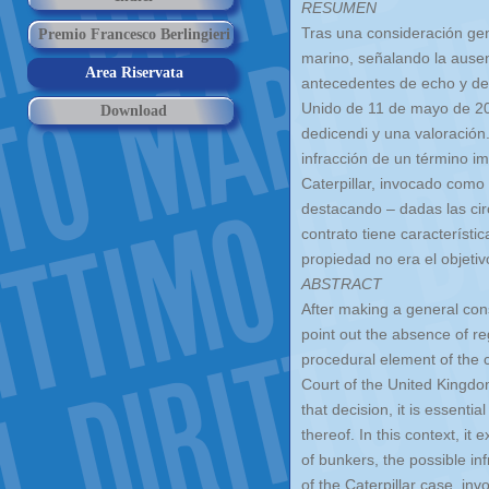
RESUMEN
Tras una consideración ge
Premio Francesco Berlingieri
marino, señalando la ausen
Area Riservata
antecedentes de echo y de
Unido de 11 de mayo de 2016
Download
dedicendi y una valoración.
infracción de un término im
Caterpillar, invocado como
destacando – dadas las cir
contrato tiene característi
propiedad no era el objetiv
ABSTRACT
After making a general cons
point out the absence of re
procedural element of the 
Court of the United Kingdo
that decision, it is essent
thereof. In this context, i
of bunkers, the possible in
of the Caterpillar case, in