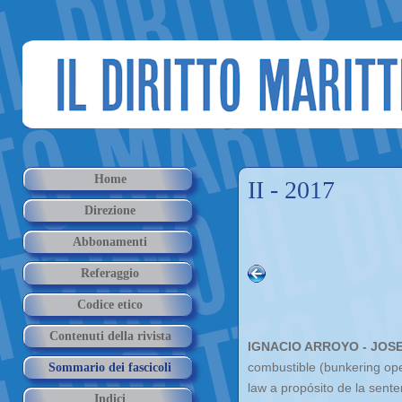
Home
II - 2017
Direzione
Abbonamenti
Referaggio
Codice etico
Contenuti della rivista
IGNACIO ARROYO - JOS
combustible (bunkering oper
Sommario dei fascicoli
law a propósito de la sen
Indici