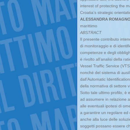
interest of protecting the 
Croatia’s strategic orientat
ALESSANDRA ROMAGNO
marittimo
ABSTRACT
Il presente contributo inten
di monitoraggio e di identif
competenze e degli obblighi a
è rivolto all’analisi della r
Vessel Traffic Service (VT
nonché del sistema di ausil
dall’Automatic Identificati
della normativa di settore 
Sotto tale ultimo profilo, è 
ad assumere in relazione a 
alle eventuali ipotesi di o
a garantire un regolare ed e
anche alla luce delle soluzi
soggetti possano essere ch