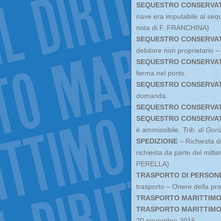
SEQUESTRO CONSERVA
nave era imputabile al seq
nota di F. FRANCHINA)
SEQUESTRO CONSERVA
debitore non proprietario –
SEQUESTRO CONSERVA
ferma nel porto.
SEQUESTRO CONSERVA
domanda.
SEQUESTRO CONSERVA
SEQUESTRO CONSERVA
è ammissibile.
Trib. di Gori
SPEDIZIONE
– Richiesta d
richiesta da parte del mitte
PERELLA)
TRASPORTO DI PERSON
trasporto – Onere della pro
TRASPORTO MARITTIM
TRASPORTO MARITTIM
20 novembre 2015