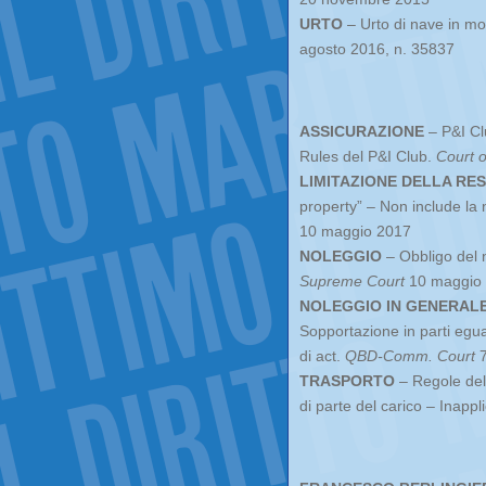
URTO
– Urto di nave in m
agosto 2016, n. 35837
ASSICURAZIONE
– P&I Clu
Rules del P&I Club.
Court o
LIMITAZIONE DELLA RE
property” – Non include la n
10 maggio 2017
NOLEGGIO
– Obbligo del n
Supreme Court
10 maggio
NOLEGGIO IN GENERAL
Sopportazione in parti egua
di act.
QBD-Comm.
Court
7
TRASPORTO
– Regole dell
di parte del carico – Inappli