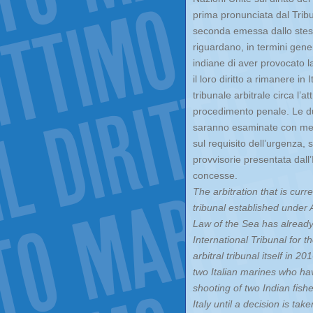
prima pronunciata dal Tribun
seconda emessa dallo stess
riguardano, in termini gener
indiane di aver provocato la
il loro diritto a rimanere i
tribunale arbitrale circa l’at
procedimento penale. Le due
saranno esaminate con meto
sul requisito dell’urgenza, 
provvisorie presentata dall’I
concesse.
The arbitration that is curr
tribunal established under
Law of the Sea has already 
International Tribunal for 
arbitral tribunal itself in 2
two Italian marines who hav
shooting of two Indian fishe
Italy until a decision is tak