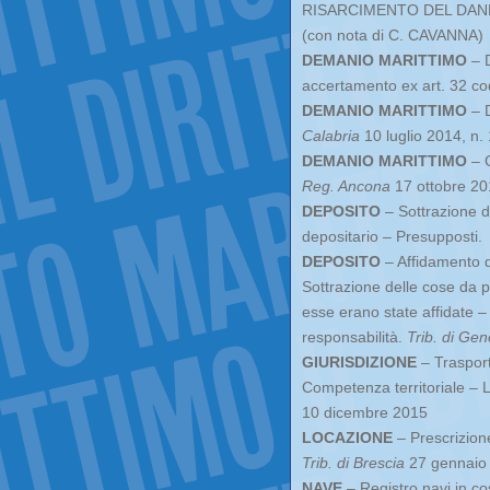
RISARCIMENTO DEL DANNO
(con nota di C. CAVANNA)
DEMANIO MARITTIMO
– D
accertamento ex art. 32 co
DEMANIO MARITTIMO
– D
Calabria
10 luglio 2014, n
DEMANIO MARITTIMO
– C
Reg. Ancona
17 ottobre 20
DEPOSITO
– Sottrazione de
depositario – Presupposti.
DEPOSITO
– Affidamento da
Sottrazione delle cose da 
esse erano state affidate 
responsabilità.
Trib. di Ge
GIURISDIZIONE
– Trasport
Competenza territoriale – 
10 dicembre 2015
LOCAZIONE
– Prescrizione
Trib. di Brescia
27 gennaio
NAVE
– Registro navi in cos