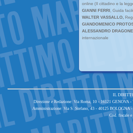
online (Il cittadino e la legg
GIANNI FERRI
, Guida facil
WALTER VASSALLO,
Rego
GIANDOMENICO PROTOS
ALESSANDRO DRAGONETT
internazionale
IL DIRITT
Direzione e Redazione: Via Roma, 10 - 16121 GENOVA - T
Amministrazione: Via S. Stefano, 43 - 40125 BOLOGNA - 
Cod. fiscale 