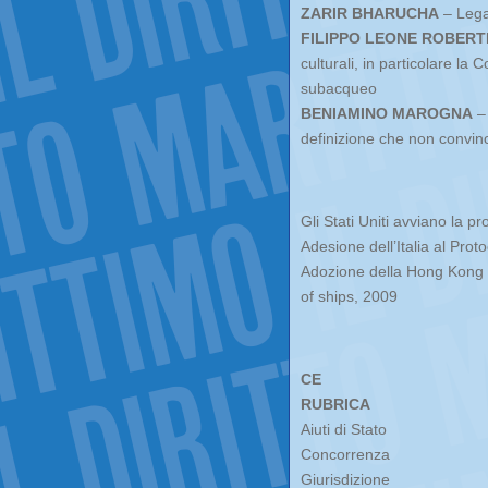
ZARIR BHARUCHA
– Legal
FILIPPO LEONE ROBERT
culturali, in particolare 
subacqueo
BENIAMINO MAROGNA
– 
definizione che non convin
Gli Stati Uniti avviano la p
Adesione dell’Italia al Pr
Adozione della Hong Kong I
of ships, 2009
CE
RUBRICA
Aiuti di Stato
Concorrenza
Giurisdizione