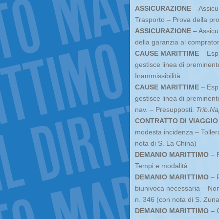
ASSICURAZIONE
– Assicur
Trasporto – Prova della pr
ASSICURAZIONE
– Assicu
della garanzia al comprato
CAUSE MARITTIME
– Espr
gestisce linea di preminent
Inammissibilità.
CAUSE MARITTIME
– Espr
gestisce linea di preminente
nav. – Presupposti.
Trib.
Na
CONTRATTO DI VIAGGIO
modesta incidenza – Tolle
nota di S. La China)
DEMANIO MARITTIMO
– P
Tempi e modalità.
DEMANIO MARITTIMO
– P
biunivoca necessaria – Non
n. 346 (con nota di S. Zunar
DEMANIO MARITTIMO
– C