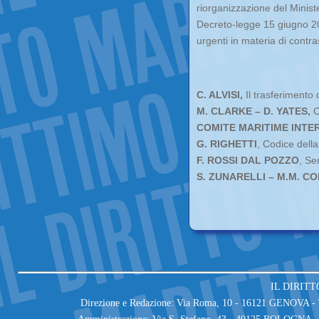
riorganizzazione del Ministe
Decreto-legge 15 giugno 200
urgenti in materia di contras
C. ALVISI,
Il trasferimento d
M. CLARKE – D. YATES,
C
COMITE MARITIME INTE
G. RIGHETTI
, Codice dell
F. ROSSI DAL POZZO
, Se
S. ZUNARELLI – M.M. C
IL DIRITT
Direzione e Redazione: Via Roma, 10 - 16121 GENOVA - T