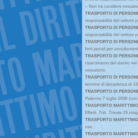
– Non ha carattere vessato
TRASPORTO DI PERSON
responsabilità del vettore p
TRASPORTO DI PERSON
responsabilità del vettore pe
TRASPORTO DI PERSON
forti penali per annullamen
TRASPORTO DI PERSON
risarcimento del danno nel 
vessatorio.
TRASPORTO DI PERSON
termine di decadenza di 10 
TRASPORTO DI PERSON
Palermo
7 luglio 2008 (con
TRASPORTO MARITTIM
Effetti.
Trib. Trieste
29 mag
TRASPORTO MARITTIM
nav.
TRASPORTO MARITTIM