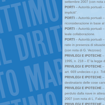
settembre 2007 (con nota 
PORTI
– Autorità portuali 
impliciti”.
PORTI
– Autorità portuali –
riconsiderazione in base al p
PORTI
– Autorità portuali –
leale collaborazione.
PORTI
– Autorità portuali 
ratio in presenza di situazio
(con nota di G. Vezzoso)
PRIVILEGI E IPOTECHE
– 
1995, n. 218 – E’ la legge 
PRIVILEGI E IPOTECHE
– 
art. 669 undecies c.p.c.
Tri
PRIVILEGI E IPOTECHE
– 
destinatario delle cose cari
PRIVILEGI E IPOTECHE
– 
perduto dalla nave in atte
2007 (con nota di L. Fabro
PRIVILEGI E IPOTECHE
– 