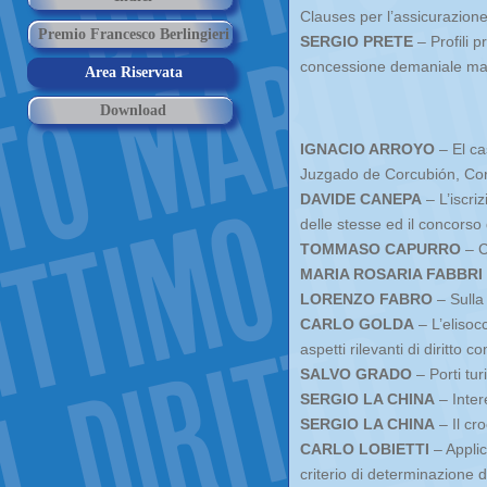
Clauses per l’assicurazione
Premio Francesco Berlingieri
SERGIO PRETE
– Profili p
concessione demaniale mar
Area Riservata
Download
IGNACIO ARROYO
– El ca
Juzgado de Corcubión, Co
DAVIDE CANEPA
– L’iscriz
delle stesse ed il concorso 
TOMMASO CAPURRO
– C
MARIA ROSARIA FABBRI
LORENZO FABRO
– Sulla 
CARLO GOLDA
– L’elisocc
aspetti rilevanti di diritto 
SALVO GRADO
– Porti tur
SERGIO LA CHINA
– Inter
SERGIO LA CHINA
– Il cro
CARLO LOBIETTI
– Applic
criterio di determinazione de