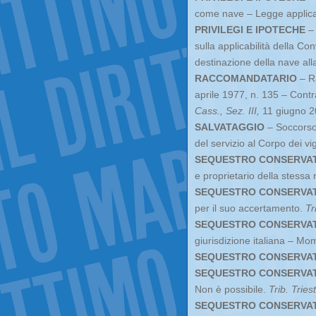
come nave – Legge applica
PRIVILEGI E IPOTECHE
– 
sulla applicabilità della Co
destinazione della nave alla
RACCOMANDATARIO
– Ra
aprile 1977, n. 135 – Contr
Cass., Sez. III,
11 giugno 20
SALVATAGGIO
– Soccorso 
del servizio al Corpo dei vig
SEQUESTRO CONSERVA
e proprietario della stessa 
SEQUESTRO CONSERVA
per il suo accertamento.
Tr
SEQUESTRO CONSERVA
giurisdizione italiana – Mo
SEQUESTRO CONSERVA
SEQUESTRO CONSERVA
Non è possibile.
Trib. Tries
SEQUESTRO CONSERVAT