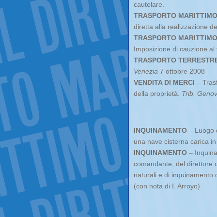
cautelare.
TRASPORTO MARITTIM
diretta alla realizzazione de
TRASPORTO MARITTIM
Imposizione di cauzione al 
TRASPORTO TERRESTR
Venezia
7 ottobre 2008
VENDITA DI MERCI
– Trasf
della proprietà.
Trib. Geno
INQUINAMENTO
– Luogo di
una nave cisterna carica in
INQUINAMENTO
– Inquina
comandante, del direttore 
naturali e di inquinamento 
(con nota di I. Arroyo)