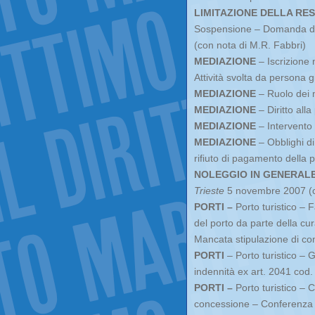
LIMITAZIONE DELLA RES
Sospensione – Domanda di l
(con nota di M.R. Fabbri)
MEDIAZIONE
– Iscrizione 
Attività svolta da persona g
MEDIAZIONE
– Ruolo dei m
MEDIAZIONE
– Diritto all
MEDIAZIONE
– Intervento 
MEDIAZIONE
– Obblighi di
rifiuto di pagamento della 
NOLEGGIO IN GENERAL
Trieste
5 novembre 2007 (co
PORTI –
Porto turistico – 
del porto da parte della cura
Mancata stipulazione di cont
PORTI
– Porto turistico – 
indennità ex art. 2041 cod.
PORTI –
Porto turistico –
concessione – Conferenza di