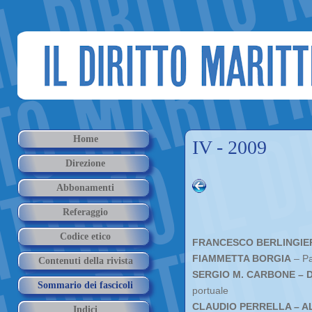
Home
IV - 2009
Direzione
Abbonamenti
Referaggio
Codice etico
FRANCESCO BERLINGIE
FIAMMETTA BORGIA
– Pa
Contenuti della rivista
SERGIO M. CARBONE – 
Sommario dei fascicoli
portuale
CLAUDIO PERRELLA – 
Indici