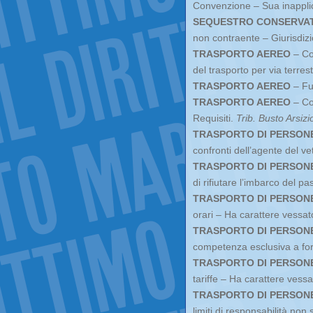
Convenzione – Sua inapplic
SEQUESTRO CONSERVAT
non contraente – Giurisdiz
TRASPORTO AEREO
– Co
del trasporto per via terre
TRASPORTO AEREO
– Fu
TRASPORTO AEREO
– Con
Requisiti.
Trib. Busto Arsizi
TRASPORTO DI PERSON
confronti dell’agente del ve
TRASPORTO DI PERSON
di rifiutare l’imbarco del 
TRASPORTO DI PERSON
orari – Ha carattere vessat
TRASPORTO DI PERSON
competenza esclusiva a for
TRASPORTO DI PERSON
tariffe – Ha carattere vessa
TRASPORTO DI PERSON
limiti di responsabilità non