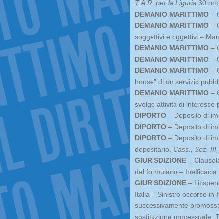
T.A.R. per la Liguria
30 ott
DEMANIO MARITTIMO
– C
DEMANIO MARITTIMO
– C
soggettivi e oggettivi – Man
DEMANIO MARITTIMO
– C
DEMANIO MARITTIMO
– C
DEMANIO MARITTIMO
– C
house” di un servizio pubbl
DEMANIO MARITTIMO
– C
svolge attività di interesse
DIPORTO
– Deposito di imb
DIPORTO
– Deposito di im
DIPORTO
– Deposito di im
depositario.
Cass., Sez. III,
GIURISDIZIONE
– Clausola
del formulario – Inefficacia
GIURISDIZIONE
– Litispen
Italia – Sinistro occorso in
successivamente promosso i
sostituzione processuale.
T