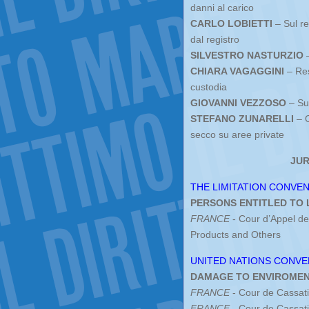
danni al carico
CARLO LOBIETTI
– Sul re
dal registro
SILVESTRO NASTURZIO
–
CHIARA VAGAGGINI
– Res
custodia
GIOVANNI VEZZOSO
– Sul
STEFANO ZUNARELLI
– O
secco su aree private
JUR
THE LIMITATION CONVEN
PERSONS ENTITLED TO LIM
FRANCE
- Cour d’Appel d
Products and Others
UNITED NATIONS CONVEN
DAMAGE TO ENVIROMENT 
FRANCE
- Cour de Cassati
FRANCE
- Cour de Cassat