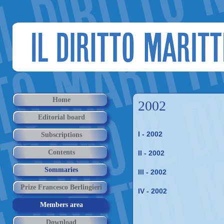
Home
2002
Editorial board
I - 2002
Subscriptions
Contents
II - 2002
Sommaries
III - 2002
Prize Francesco Berlingieri
IV - 2002
Members area
Download