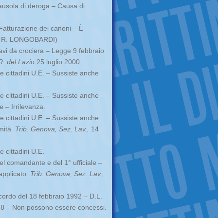
usola di deroga – Causa di
atturazione dei canoni – È
 di R. LONGOBARDI)
navi da crociera – Legge 9 febbraio
R. del Lazio
25 luglio 2000
e cittadini U.E. – Sussiste anche
e cittadini U.E. – Sussiste anche
e – Irrilevanza.
e cittadini U.E. – Sussiste anche
imità.
Trib. Genova, Sez. Lav.,
14
 cittadini U.E.
el comandante e del 1° ufficiale –
applicato.
Trib. Genova, Sez. Lav.,
Accordo del 18 febbraio 1992 – D.L.
438 – Non possono essere concessi.