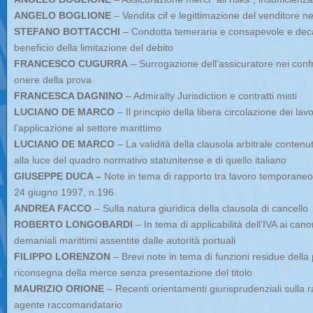
ANGELO BOGLIONE
– Vendita cif e legittimazione del venditore ne
STEFANO BOTTACCHI
– Condotta temeraria e consapevole e deca
beneficio della limitazione del debito
FRANCESCO CUGURRA
– Surrogazione dell’assicuratore nei confr
onere della prova
FRANCESCA DAGNINO
– Admiralty Jurisdiction e contratti misti
LUCIANO DE MARCO
– Il principio della libera circolazione dei la
l’applicazione al settore marittimo
LUCIANO DE MARCO
– La validità della clausola arbitrale contenu
alla luce del quadro normativo statunitense e di quello italiano
GIUSEPPE DUCA –
Note in tema di rapporto tra lavoro temporaneo po
24 giugno 1997, n.196
ANDREA FACCO
– Sulla natura giuridica della clausola di cancello
ROBERTO LONGOBARDI
– In tema di applicabilità dell’IVA ai cano
demaniali marittimi assentite dalle autorità portuali
FILIPPO LORENZON
– Brevi note in tema di funzioni residue della p
riconsegna della merce senza presentazione del titolo
MAURIZIO ORIONE
– Recenti orientamenti giurisprudenziali sulla 
agente raccomandatario