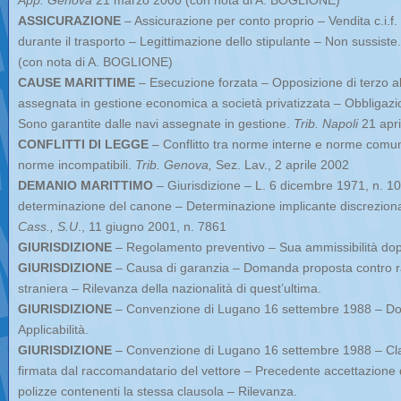
App. Genova
21 marzo 2000 (con nota di A. BOGLIONE)
ASSICURAZIONE
– Assicurazione per conto proprio – Vendita c.i.f.
durante il trasporto – Legittimazione dello stipulante – Non sussiste
(con nota di A. BOGLIONE)
CAUSE MARITTIME
– Esecuzione forzata – Opposizione di terzo al
assegnata in gestione economica a società privatizzata – Obbligazio
Sono garantite dalle navi assegnate in gestione.
Trib. Napoli
21 apri
CONFLITTI DI LEGGE
– Conflitto tra norme interne e norme comuni
norme incompatibili.
Trib. Genova,
Sez. Lav., 2 aprile 2002
DEMANIO MARITTIMO
– Giurisdizione – L. 6 dicembre 1971, n. 10
determinazione del canone – Determinazione implicante discrezional
Cass., S.U
., 11 giugno 2001, n. 7861
GIURISDIZIONE
– Regolamento preventivo – Sua ammissibilità dopo 
GIURISDIZIONE
– Causa di garanzia – Domanda proposta contro r
straniera – Rilevanza della nazionalità di quest’ultima.
GIURISDIZIONE
– Convenzione di Lugano 16 settembre 1988 – Dom
Applicabilità.
GIURISDIZIONE
– Convenzione di Lugano 16 settembre 1988 – Clau
firmata dal raccomandatario del vettore – Precedente accettazione da
polizze contenenti la stessa clausola – Rilevanza.