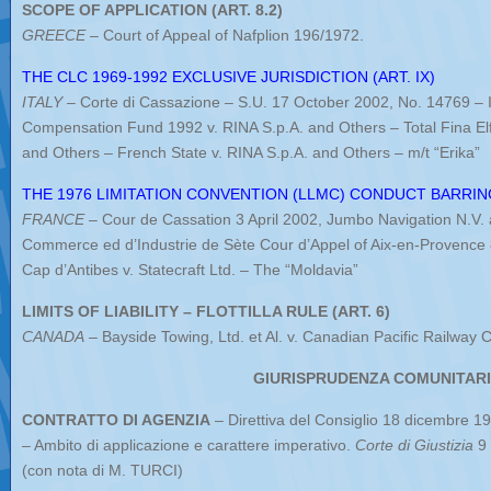
SCOPE OF APPLICATION (ART. 8.2)
GREECE
– Court of Appeal of Nafplion 196/1972.
THE CLC 1969-1992 EXCLUSIVE JURISDICTION (ART. IX)
ITALY
– Corte di Cassazione – S.U. 17 October 2002, No. 14769 – In
Compensation Fund 1992 v. RINA S.p.A. and Others – Total Fina Elf
and Others – French State v. RINA S.p.A. and Others – m/t “Erika”
THE 1976 LIMITATION CONVENTION (LLMC) CONDUCT BARRING 
FRANCE
– Cour de Cassation 3 April 2002, Jumbo Navigation N.V.
Commerce ed d’Industrie de Sète Cour d’Appel of Aix-en-Provence
Cap d’Antibes v. Statecraft Ltd. – The “Moldavia”
LIMITS OF LIABILITY – FLOTTILLA RULE (ART. 6)
CANADA
– Bayside Towing, Ltd. et Al. v. Canadian Pacific Railway 
GIURISPRUDENZA COMUNITAR
CONTRATTO DI AGENZIA
– Direttiva del Consiglio 18 dicembre 19
– Ambito di applicazione e carattere imperativo.
Corte di Giustizia
9 
(con nota di M. TURCI)