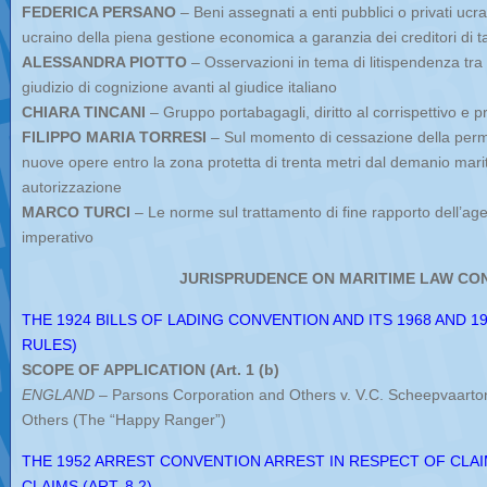
FEDERICA PERSANO
– Beni assegnati a enti pubblici o privati ucraini
ucraino della piena gestione economica a garanzia dei creditori di tal
ALESSANDRA PIOTTO
– Osservazioni in tema di litispendenza tra 
giudizio di cognizione avanti al giudice italiano
CHIARA TINCANI
– Gruppo portabagagli, diritto al corrispettivo e 
FILIPPO MARIA TORRESI
– Sul momento di cessazione della perm
nuove opere entro la zona protetta di trenta metri dal demanio mari
autorizzazione
MARCO TURCI
– Le norme sul trattamento di fine rapporto dell’a
imperativo
JURISPRUDENCE ON MARITIME LAW CO
THE 1924 BILLS OF LADING CONVENTION AND ITS 1968 AND 
RULES)
SCOPE OF APPLICATION (Art. 1 (b)
ENGLAND
– Parsons Corporation and Others v. V.C. Scheepvaart
Others (The “Happy Ranger”)
THE 1952 ARREST CONVENTION ARREST IN RESPECT OF CLA
CLAIMS (ART. 8.2)