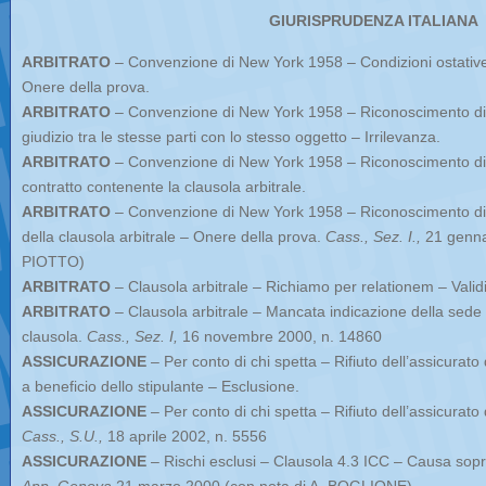
GIURISPRUDENZA ITALIANA
ARBITRATO
– Convenzione di New York 1958 – Condizioni ostative
Onere della prova.
ARBITRATO
– Convenzione di New York 1958 – Riconoscimento di 
giudizio tra le stesse parti con lo stesso oggetto – Irrilevanza.
ARBITRATO
– Convenzione di New York 1958 – Riconoscimento di 
contratto contenente la clausola arbitrale.
ARBITRATO
– Convenzione di New York 1958 – Riconoscimento di lo
della clausola arbitrale – Onere della prova.
Cass., Sez. I.,
21 gennai
PIOTTO)
ARBITRATO
– Clausola arbitrale – Richiamo per relationem – Validi
ARBITRATO
– Clausola arbitrale – Mancata indicazione della sede de
clausola.
Cass., Sez. I,
16 novembre 2000, n. 14860
ASSICURAZIONE
– Per conto di chi spetta – Rifiuto dell’assicurato
a beneficio dello stipulante – Esclusione.
ASSICURAZIONE
– Per conto di chi spetta – Rifiuto dell’assicurato d
Cass., S.U.,
18 aprile 2002, n. 5556
ASSICURAZIONE
– Rischi esclusi – Clausola 4.3 ICC – Causa sop