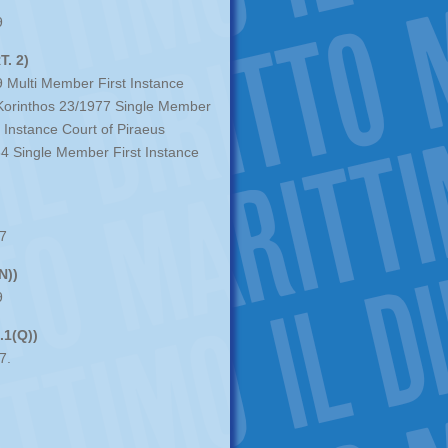
9
. 2)
 Multi Member First Instance
 Korinthos 23/1977 Single Member
 Instance Court of Piraeus
4 Single Member First Instance
77
N))
9
1(Q))
7.