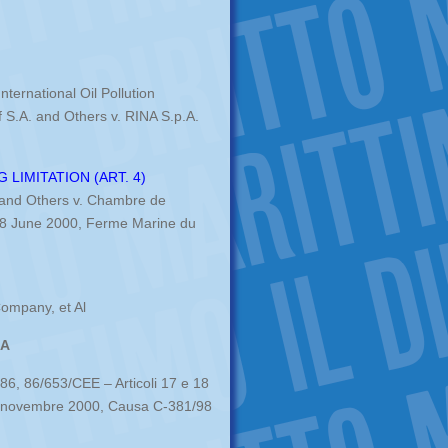
ternational Oil Pollution
 S.A. and Others v. RINA S.p.A.
LIMITATION (ART. 4)
 and Others v. Chambre de
 8 June 2000, Ferme Marine du
Company, et Al
IA
86, 86/653/CEE – Articoli 17 e 18
novembre 2000, Causa C-381/98