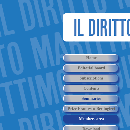
Home
Editorial board
Subscriptions
Contents
Sommaries
Prize Francesco Berlingieri
Members area
Download