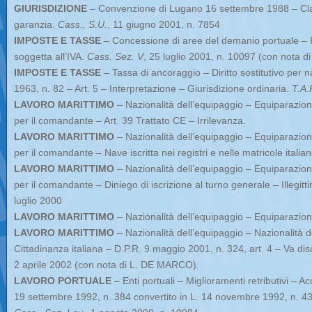
GIURISDIZIONE
– Convenzione di Lugano 16 settembre 1988 – Cla
garanzia.
Cass., S.U.
, 11 giugno 2001, n. 7854
IMPOSTE E TASSE
– Concessione di aree del demanio portuale – F
soggetta all’IVA.
Cass. Sez. V
, 25 luglio 2001, n. 10097 (con nota
IMPOSTE E TASSE
– Tassa di ancoraggio – Diritto sostitutivo per 
1963, n. 82 – Art. 5 – Interpretazione – Giurisdizione ordinaria.
T.A.
LAVORO MARITTIMO
– Nazionalità dell’equipaggio – Equiparazion
per il comandante – Art. 39 Trattato CE – Irrilevanza.
LAVORO MARITTIMO
– Nazionalità dell’equipaggio – Equiparazion
per il comandante – Nave iscritta nei registri e nelle matricole italian
LAVORO MARITTIMO
– Nazionalità dell’equipaggio – Equiparazion
per il comandante – Diniego di iscrizione al turno generale – Illegitt
luglio 2000
LAVORO MARITTIMO
– Nazionalità dell’equipaggio – Equiparazione
LAVORO MARITTIMO
– Nazionalità dell’equipaggio – Nazionalità d
Cittadinanza italiana – D.P.R. 9 maggio 2001, n. 324, art. 4 – Va dis
2 aprile 2002 (con nota di L. DE MARCO).
LAVORO PORTUALE
– Enti portuali – Miglioramenti retributivi – 
19 settembre 1992, n. 384 convertito in L. 14 novembre 1992, n. 