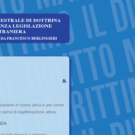
curazione in nome altrui e per conto
n tema di legittimazione attiva
NZA
 di imballaggio e dintorni