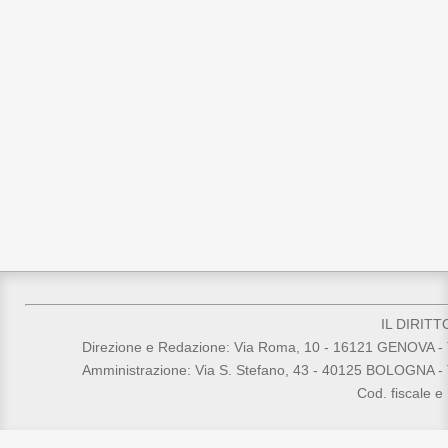
AA.VV.
, Comentarios a la L
L. ATHANASSIOU
, Maritime
the UNCITRAL Model Law
G. BALESTRINI,
RID 2017, 
M. BENEDETTELLI, L. RA
dell’arbitrato nazionale ed in
P. GOSSE
, Storia della pirate
F. LORENZON,
Sassoon on 
G. SANTORO PASSARELLI
IL DIRITT
Direzione e Redazione: Via Roma, 10 - 16121 GENOVA - T
Amministrazione: Via S. Stefano, 43 - 40125 BOLOGNA - 
Cod. fiscale e