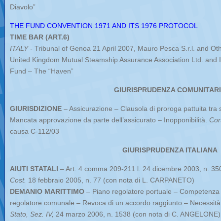
Diavolo”
THE FUND CONVENTION 1971 AND ITS 1976 PROTOCOL
TIME BAR (ART.6)
ITALY -
Tribunal of Genoa 21 April 2007, Mauro Pesca S.r.l. and Oth
United Kingdom Mutual Steamship Assurance Association Ltd. and I
Fund – The “Haven”
GIURISPRUDENZA COMUNITAR
GIURISDIZIONE
– Assicurazione – Clausola di proroga pattuita tra 
Mancata approvazione da parte dell’assicurato – Inopponibilità.
Cor
causa C-112/03
GIURISPRUDENZA ITALIANA
AIUTI STATALI
– Art. 4 comma 209-211 l. 24 dicembre 2003, n. 350 –
Cost.
18 febbraio 2005, n. 77 (con nota di L. CARPANETO)
DEMANIO MARITTIMO
– Piano regolatore portuale – Competenza 
regolatore comunale – Revoca di un accordo raggiunto – Necessità 
Stato, Sez. IV,
24 marzo 2006, n. 1538 (con nota di C. ANGELONE)