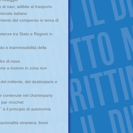
 di navi, adibite al trasporto
ionale italiano
cimento del compenso in tema di
etenze tra Stato e Regioni in
do e inammissibilità della
tro di nave
ione a motore in zona non
del mittente, del destinatario e
le contenute nel charterparty
 par ricochet
e il principio di autonomia
azionalità straniera: brevi