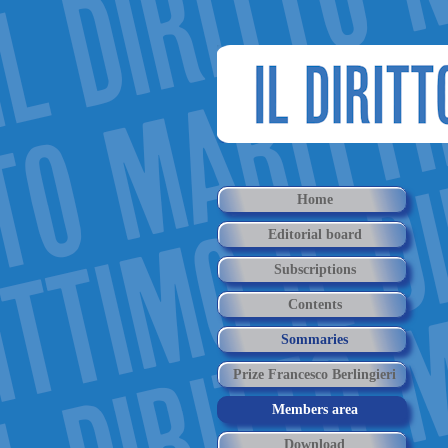
Home
Editorial board
Subscriptions
Contents
Sommaries
Prize Francesco Berlingieri
Members area
Download