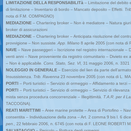
LIMITAZIONE DELLA RESPONSABILITà
– Limitazione del debito 
di limitazione – Inventario di bordo – Mancato deposito – Effetti.
Tri
nota di F.M. COMPAGNO)
MEDIAZIONE
– Chartering broker – Non è mediatore – Natura giuridi
broker di assicurazioni
MEDIAZIONE
– Chartering broker – Anticipata risoluzione del contrat
provvigione – Non sussiste.
App. Milano
8 aprile 2005 (con nota di
NAVE
– Nave passeggeri – Iscrizione nel registro internazionale – Div
venti anni – Nave proveniente da registro comunitario – Divieto ex a
– Non è applicabile.
Cons. Stato, Sez. VI,
31 maggio 2006, n. 3321
NOLEGGIO IN GENERALE
– Esercizio del lien da parte dell’armat
Insussistenza.
Trib. Ravenna
23 novembre 2005 (con nota di L. 
PORTI
– Porti turistici – Servizio di ormeggio – Affidamento a terzi 
PORTI
– Porti turistici – Servizio di ormeggio – Servizio di rilevan
mista senza procedura concorrenziale – Illegittimità.
T.A.R. per il La
TACCOGNA).
REATI MARITTIMI
– Aree marine protette – Area di Portofino – Na
consentita – Individuazione della zona – Art. 2 comma 9 bis l. 6 di
pen.,
22 febbraio 2006, n. 6745 (con nota di F. LEONE ROBERTI
SALVATAGGIO
– Pericolo – Rottura degli ormeggi.