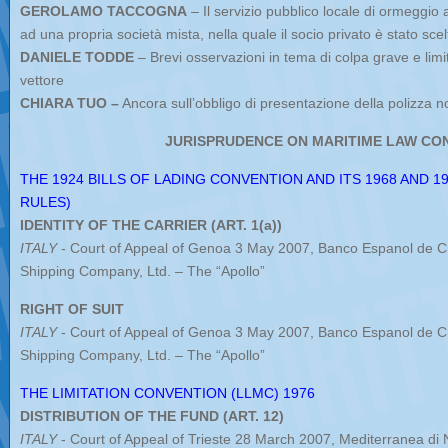
GEROLAMO TACCOGNA
– Il servizio pubblico locale di ormeggio
ad una propria società mista, nella quale il socio privato è stato sc
DANIELE TODDE
– Brevi osservazioni in tema di colpa grave e limi
vettore
CHIARA TUO –
Ancora sull’obbligo di presentazione della polizza 
JURISPRUDENCE ON MARITIME LAW CO
THE 1924 BILLS OF LADING CONVENTION AND ITS 1968 AND 
RULES)
IDENTITY OF THE CARRIER (ART. 1(a))
ITALY
- Court of Appeal of Genoa 3 May 2007, Banco Espanol de Cr
Shipping Company, Ltd. – The “Apollo”
RIGHT OF SUIT
ITALY
- Court of Appeal of Genoa 3 May 2007, Banco Espanol de Cr
Shipping Company, Ltd. – The “Apollo”
THE LIMITATION CONVENTION (LLMC) 1976
DISTRIBUTION OF THE FUND (ART. 12)
ITALY
- Court of Appeal of Trieste 28 March 2007, Mediterranea di 