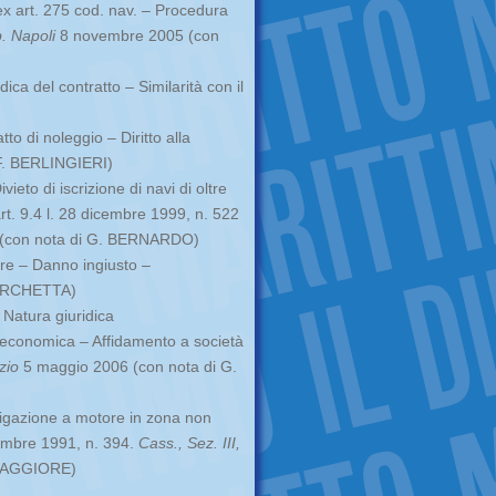
ex art. 275 cod. nav. – Procedura
b. Napoli
8 novembre 2005 (con
ca del contratto – Similarità con il
to di noleggio – Diritto alla
 F. BERLINGIERI)
ieto di iscrizione di navi di oltre
rt. 9.4 l. 28 dicembre 1999, n. 522
 (con nota di G. BERNARDO)
ore – Danno ingiusto –
MARCHETTA)
– Natura giuridica
za economica – Affidamento a società
zio
5 maggio 2006 (con nota di G.
vigazione a motore in zona non
cembre 1991, n. 394.
Cass., Sez. III,
 MAGGIORE)