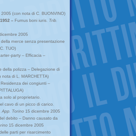
2005 (con nota di C. BUONVINO)
1952 –
Fumus boni iuris.
Trib.
dicembre 2005
 della merce senza presentazione
 C. TUO)
arter-party – Efficacia –
e della polizza – Delegazione di
n nota di L. MARCHETTA)
 Residenza dei congiunti –
. PITTALUGA)
 solo al proprietario.
l cavo di un picco di carico.
o.
App. Torino
15 dicembre 2005
del debito – Danno causato da
rino
15 dicembre 2005
elle parti per risarcimento