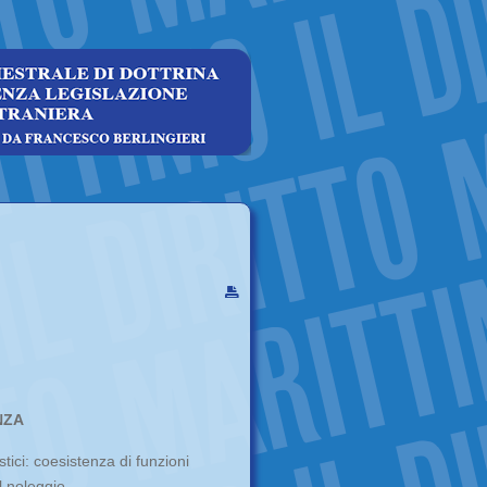
NZA
tici: coesistenza di funzioni
l noleggio