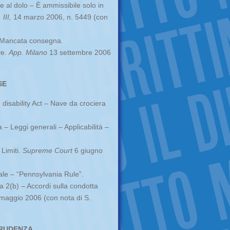
e al dolo – È ammissibile solo in
III,
14 marzo 2006, n. 5449 (con
– Mancata consegna.
ve.
App. Milano
13 settembre 2006
SE
disability Act – Nave da crociera
 – Leggi generali – Applicabilità –
Limiti.
Supreme Court
6 giugno
ale – “Pennsylvania Rule”.
2(b) – Accordi sulla condotta
maggio 2006 (con nota di S.
PRUDENZA