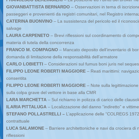
GIOVANBATTISTA BERNARDO
– Osservazioni in tema di iscrizione
passeggeri e provenienti da registri comunitari, nel Registro internaz
CATERINA BUONVINO
– La sussistenza del pericolo ed il riconos
salvage
LAURA CARPENETO
– Brevi riflessioni sul coordinamento di comp
materia di tutela della concorrenza
FRANCO M. COMPAGNO
– Mancato deposito dell’inventario di bor
domanda di limitazione della responsabilità dell’armatore
CARLO LOBIETTI
– Considerazioni sul fumus boni juris nel seques
FILIPPO LEONE ROBERTI MAGGIORE
– Reati marittimi: navigaz
consentita
FILIPPO LEONE ROBERTI MAGGIORE
– Note sulla legittimazione 
sulla colpa grave del vettore in base alla CMR
LARA MARCHETTA
– Sul richiamo in polizza di carico delle clauso
ILARIA PITTALUGA
– Localizzazione del danno “indiretto” e vittime
STEFANO POLLASTRELLI –
L’applicazione delle “COLREGS 1972” 
contrattuale
LUCA SALAMONE
– Barriere architettoniche e navi da crociera di n
riflessioni