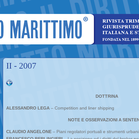
II - 2007
DOTTRINA
ALESSANDRO LEGA
– Competition and liner shipping
NOTE E OSSERVAZIONI A SENTE
CLAUDIO ANGELONE
– Piani regolatori portuali e strumenti urbanis
FRANCESCO BERLINGIERI
– La posizione ed i diritti del broker ne