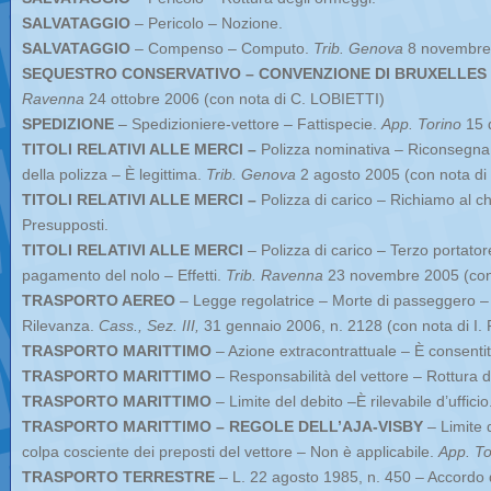
SALVATAGGIO
– Pericolo – Nozione.
SALVATAGGIO
– Compenso – Computo.
Trib. Genova
8 novembre 
SEQUESTRO CONSERVATIVO – CONVENZIONE DI BRUXELLES 
Ravenna
24 ottobre 2006 (con nota di C. LOBIETTI)
SPEDIZIONE
– Spedizioniere-vettore – Fattispecie.
App. Torino
15 
TITOLI RELATIVI ALLE MERCI –
Polizza nominativa – Riconsegna
della polizza – È legittima.
Trib. Genova
2 agosto 2005 (con nota di
TITOLI RELATIVI ALLE MERCI –
Polizza di carico – Richiamo al ch
Presupposti.
TITOLI RELATIVI ALLE MERCI
– Polizza di carico – Terzo portator
pagamento del nolo – Effetti.
Trib. Ravenna
23 novembre 2005 (co
TRASPORTO AEREO
– Legge regolatrice – Morte di passeggero –
Rilevanza.
Cass., Sez. III,
31 gennaio 2006, n. 2128 (con nota di I
TRASPORTO MARITTIMO
– Azione extracontrattuale – È consentita
TRASPORTO MARITTIMO
– Responsabilità del vettore – Rottura de
TRASPORTO MARITTIMO
– Limite del debito –È rilevabile d’uffici
TRASPORTO MARITTIMO – REGOLE DELL’AJA-VISBY
– Limite 
colpa cosciente dei preposti del vettore – Non è applicabile.
App. To
TRASPORTO TERRESTRE
– L. 22 agosto 1985, n. 450 – Accordo d