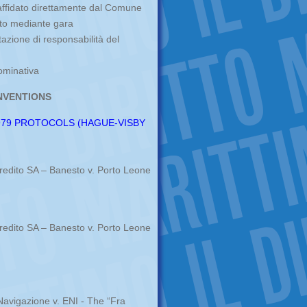
 affidato direttamente dal Comune
elto mediante gara
tazione di responsabilità del
nominativa
NVENTIONS
1979 PROTOCOLS (HAGUE-VISBY
edito SA – Banesto v. Porto Leone
edito SA – Banesto v. Porto Leone
Navigazione v. ENI - The “Fra