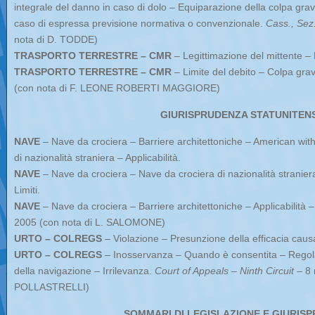
integrale del danno in caso di dolo – Equiparazione della colpa grav
caso di espressa previsione normativa o convenzionale.
Cass., Sez. 
nota di D. TODDE)
TRASPORTO TERRESTRE – CMR
– Legittimazione del mittente 
TRASPORTO TERRESTRE – CMR
– Limite del debito – Colpa gra
(con nota di F. LEONE ROBERTI MAGGIORE)
GIURISPRUDENZA STATUNITEN
NAVE
– Nave da crociera – Barriere architettoniche – American with 
di nazionalità straniera – Applicabilità.
NAVE
– Nave da crociera – Nave da crociera di nazionalità straniera
Limiti.
NAVE
– Nave da crociera – Barriere architettoniche – Applicabilità – 
2005 (con nota di L. SALOMONE)
URTO – COLREGS
– Violazione – Presunzione della efficacia caus
URTO – COLREGS
– Inosservanza – Quando è consentita – Regola 
della navigazione – Irrilevanza.
Court of Appeals – Ninth Circuit –
8 
POLLASTRELLI)
SOMMARI DI LEGISLAZIONE E GIURIS