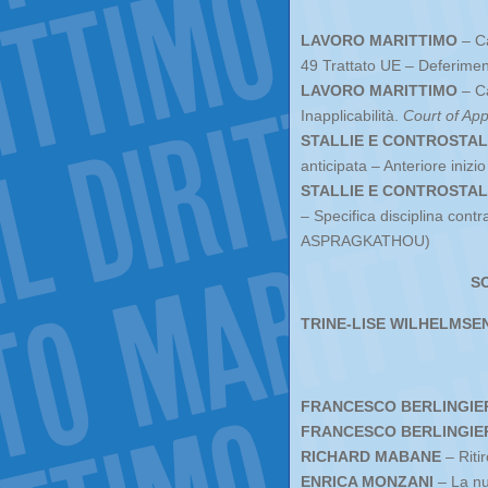
LAVORO MARITTIMO
– Ca
49 Trattato UE – Deferiment
LAVORO MARITTIMO
– Ca
Inapplicabilità.
Court of Ap
STALLIE E CONTROSTAL
anticipata – Anteriore inizi
STALLIE E CONTROSTAL
– Specifica disciplina contr
ASPRAGKATHOU)
S
TRINE-LISE WILHELMSE
FRANCESCO BERLINGIE
FRANCESCO BERLINGIE
RICHARD MABANE
– Riti
ENRICA MONZANI
– La nu