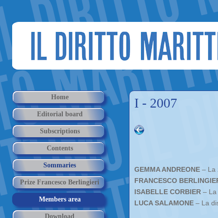
Home
I - 2007
Editorial board
Subscriptions
Contents
Sommaries
GEMMA ANDREONE
– La 
FRANCESCO BERLINGIE
Prize Francesco Berlingieri
ISABELLE CORBIER
– La 
Members area
LUCA SALAMONE
– La di
Download