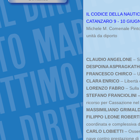
IL CODICE DELLA NAUTI
CATANZARO 9 - 10 GIUG
Michele M. Comenale Pinto 
unità da diporto
CLAUDIO ANGELONE
– S
DESPOINA ASPRAGKAT
FRANCESCO CHIRCO
– U
CLARA ENRICO
– Libertà d
LORENZO FABRO
– Sulla 
STEFANO FRANCIOLINI 
ricorso per Cassazione nel 
MASSIMILIANO GRIMALD
FILIPPO LEONE ROBERT
coordinata e complessiva del
CARLO LOBIETTI
– Osserv
nave contro prestazione di