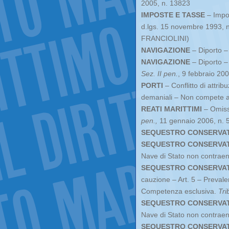
2005, n. 13823
IMPOSTE E TASSE
– Impos
d.lgs. 15 novembre 1993, 
FRANCIOLINI)
NAVIGAZIONE
– Diporto –
NAVIGAZIONE
– Diporto – 
Sez. II pen.
, 9 febbraio 20
PORTI
– Conflitto di attrib
demaniali – Non compete a
REATI MARITTIMI
– Omissi
pen.,
11 gennaio 2006, n. 
SEQUESTRO CONSERVAT
SEQUESTRO CONSERVATI
Nave di Stato non contraen
SEQUESTRO CONSERVATI
cauzione – Art. 5 – Prevalen
Competenza esclusiva.
Tri
SEQUESTRO CONSERVATI
Nave di Stato non contraent
SEQUESTRO CONSERVATI