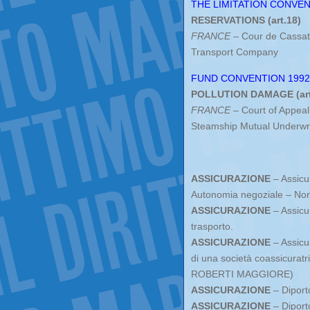
THE LIMITATION CONVEN
RESERVATIONS (art.18)
FRANCE
– Cour de Cassati
Transport Company
FUND CONVENTION 1992
POLLUTION DAMAGE (art.
FRANCE
– Court of Appea
Steamship Mutual Underwri
ASSICURAZIONE
– Assicu
Autonomia negoziale – Non s
ASSICURAZIONE
– Assicu
trasporto.
ASSICURAZIONE
– Assicu
di una società coassicuratr
ROBERTI MAGGIORE)
ASSICURAZIONE
– Diport
ASSICURAZIONE
– Diporto