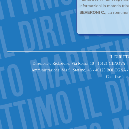
informazioni in materia trib
SEVERONI C.
, La remunera
IL DIRITT
Direzione e Redazione: Via Roma, 10 - 16121 GENOVA - T
Amministrazione: Via S. Stefano, 43 - 40125 BOLOGNA - 
Cod. fiscale 