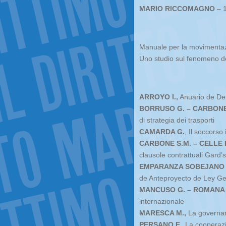
MARIO RICCOMAGNO
– 1
Manuale per la movimentaz
Uno studio sul fenomeno del
ARROYO I.,
Anuario de De
BORRUSO G. – CARBONE 
di strategia dei trasporti
CAMARDA G.
, Il soccorso
CARBONE S.M. – CELLE 
clausole contrattuali Gard
EMPARANZA SOBEJANO A
de Anteproyecto de Ley Ge
MANCUSO G. – ROMANA 
internazionale
MARESCA M.,
La governanc
PERSANO F.
, La cooperazi