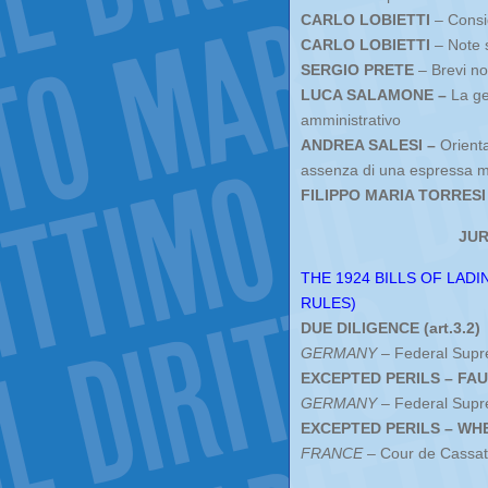
CARLO LOBIETTI
– Consid
CARLO LOBIETTI
– Note s
SERGIO PRETE
– Brevi no
LUCA SALAMONE –
La ge
amministrativo
ANDREA SALESI –
Orienta
assenza di una espressa ma
FILIPPO MARIA TORRESI
JUR
THE 1924 BILLS OF LAD
RULES)
DUE DILIGENCE (art.3.2)
GERMANY
– Federal Supre
EXCEPTED PERILS – FAUL
GERMANY
– Federal Supre
EXCEPTED PERILS – WHE
FRANCE
– Cour de Cassat