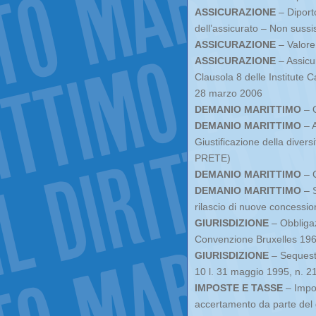
ASSICURAZIONE
– Diporto
dell’assicurato – Non sussi
ASSICURAZIONE
– Valore
ASSICURAZIONE
– Assicur
Clausola 8 delle Institute 
28 marzo 2006
DEMANIO MARITTIMO
– O
DEMANIO MARITTIMO
– A
Giustificazione della divers
PRETE)
DEMANIO MARITTIMO
– C
DEMANIO MARITTIMO
– S
rilascio di nuove concessio
GIURISDIZIONE
– Obbligazi
Convenzione Bruxelles 196
GIURISDIZIONE
– Sequestr
10 l. 31 maggio 1995, n. 2
IMPOSTE E TASSE
– Impos
accertamento da parte del g