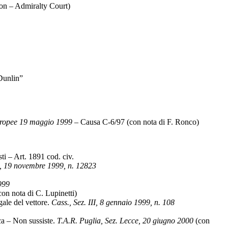
on – Admiralty Court)
Dunlin”
Europee 19 maggio 1999
– Causa C-6/97 (con nota di F. Ronco)
ti – Art. 1891 cod. civ.
II, 19 novembre 1999, n. 12823
999
on nota di C. Lupinetti)
le del vettore.
Cass., Sez. III, 8 gennaio 1999, n. 108
ca – Non sussiste.
T.A.R. Puglia, Sez. Lecce, 20 giugno 2000
(con