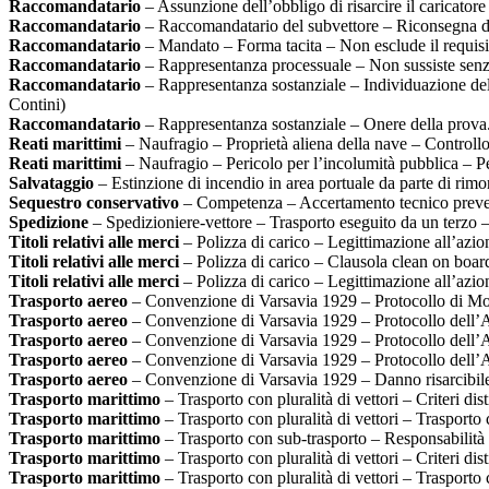
Raccomandatario
– Assunzione dell’obbligo di risarcire il caricatore 
Raccomandatario
– Raccomandatario del subvettore – Riconsegna de
Raccomandatario
– Mandato – Forma tacita – Non esclude il requisi
Raccomandatario
– Rappresentanza processuale – Non sussiste senza
Raccomandatario
– Rappresentanza sostanziale – Individuazione del
Contini)
Raccomandatario
– Rappresentanza sostanziale – Onere della prova
Reati marittimi
– Naufragio – Proprietà aliena della nave – Controllo d
Reati marittimi
– Naufragio – Pericolo per l’incolumità pubblica – Pe
Salvataggio
– Estinzione di incendio in area portuale da parte di rimo
Sequestro conservativo
– Competenza – Accertamento tecnico preve
Spedizione
– Spedizioniere-vettore – Trasporto eseguito da un terzo 
Titoli relativi alle merci
– Polizza di carico – Legittimazione all’azio
Titoli relativi alle merci
– Polizza di carico – Clausola clean on board
Titoli relativi alle merci
– Polizza di carico – Legittimazione all’azio
Trasporto aereo
– Convenzione di Varsavia 1929 – Protocollo di Montr
Trasporto aereo
– Convenzione di Varsavia 1929 – Protocollo dell’Aj
Trasporto aereo
– Convenzione di Varsavia 1929 – Protocollo dell’Aj
Trasporto aereo
– Convenzione di Varsavia 1929 – Protocollo dell’A
Trasporto aereo
– Convenzione di Varsavia 1929 – Danno risarcibil
Trasporto marittimo
– Trasporto con pluralità di vettori – Criteri dist
Trasporto marittimo
– Trasporto con pluralità di vettori – Trasporto
Trasporto marittimo
– Trasporto con sub-trasporto – Responsabilità e
Trasporto marittimo
– Trasporto con pluralità di vettori – Criteri dist
Trasporto marittimo
– Trasporto con pluralità di vettori – Trasporto 