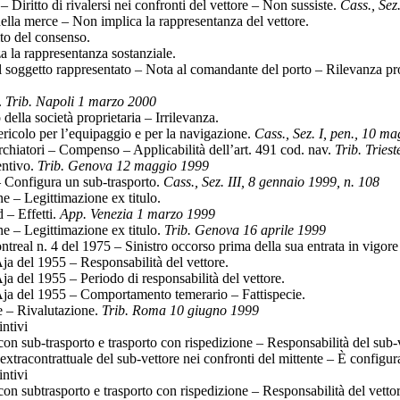
– Diritto di rivalersi nei confronti del vettore – Non sussiste.
Cass., Sez.
lla merce – Non implica la rappresentanza del vettore.
to del consenso.
 la rappresentanza sostanziale.
 soggetto rappresentato – Nota al comandante del porto – Rilevanza pr
.
Trib. Napoli 1 marzo 2000
ella società proprietaria – Irrilevanza.
ricolo per l’equipaggio e per la navigazione.
Cass., Sez. I, pen., 10 m
rchiatori – Compenso – Applicabilità dell’art. 491 cod. nav.
Trib. Triest
ntivo.
Trib. Genova 12 maggio 1999
– Configura un sub-trasporto.
Cass., Sez. III, 8 gennaio 1999, n. 108
ne – Legittimazione ex titulo.
 – Effetti.
App. Venezia 1 marzo 1999
ne – Legittimazione ex titulo.
Trib. Genova 16 aprile 1999
eal n. 4 del 1975 – Sinistro occorso prima della sua entrata in vigore 
a del 1955 – Responsabilità del vettore.
a del 1955 – Periodo di responsabilità del vettore.
ja del 1955 – Comportamento temerario – Fattispecie.
e – Rivalutazione.
Trib. Roma 10 giugno 1999
intivi
 con sub-trasporto e trasporto con rispedizione – Responsabilità del sub-
xtracontrattuale del sub-vettore nei confronti del mittente – È configur
intivi
con subtrasporto e trasporto con rispedizione – Responsabilità del vettor