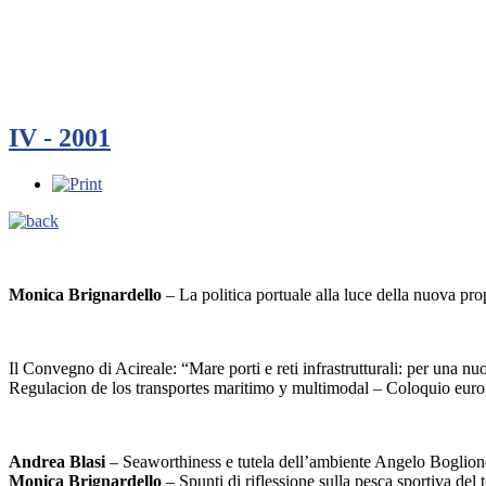
IV - 2001
Monica Brignardello
– La politica portuale alla luce della nuova pro
Il Convegno di Acireale: “Mare porti e reti infrastrutturali: per una nu
Regulacion de los transportes maritimo y multimodal – Coloquio eur
Andrea Blasi
– Seaworthiness e tutela dell’ambiente Angelo Boglion
Monica Brignardello
– Spunti di riflessione sulla pesca sportiva del