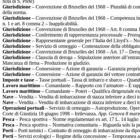
nota di S. Prete)
Giurisdizione
– Convenzione di Bruxelles del 1968 – Pluralità di conv
della norma.
Giurisdizione
– Convenzione di Bruxelles del 1968 – Competenza in ma
n. 1 e art. 8 comma 2 – Inapplicabilità.
Giurisdizione
– Convenzione di Bruxelles del 1968 – Art. 8 comma 1 
Giurisdizione
– Conferimento di rappresentanza processuale – Proroga
Giurisdizione
– Rappresentante generale per l’Italia del Lloyd’s – No
Giurisdizione
– Servizio di ormeggio – Contestazione della obbligator
Giurisdizione
– Convenzione di Bruxelles del 1968 – Art. 17 – Dero
Giurisdizione
– Clausola di deroga – Stipulazione anteriore all’entra
Mancanza di firma – Produzione in giudizio.
Giurisdizione
– Connessione – Azione di garanzia – Garanzia propria
Giurisdizione
– Connessione – Azione di garanzia del vettore contratt
Imposte e tasse
– Tasse portuali – Tassa di imbarco e sbarco – Quand
Lavoro marittimo
– Comandante – Rapporto con l’armatore – È rapp
Lavoro marittimo
– Comandante – Poteri – Qualifica dirigenziale ex 
Nave
– Vendita – Vendita di imbarcazione di stazza inferiore a dieci t
Nave
– Vendita – Vendita di imbarcazione di stazza inferiore a dieci t
Operazioni portuali
– Servizio di ormeggio – Autoproduzione. Operaz
Corte di Giustizia 18 giugno 1998 – Irrilevanza.
App. Genova 8 marz
Pesca
– Pesca sportiva – Norme regolamentari ex art. 17 L. 14 luglio
Pesca
– Pesca sportiva – Normativa comunitaria – Riguarda solo la p
Porti
– Porti turistici – Contratto di ormeggio di imbarcazione da dipo
Porti
– Servizi ecologici – Regime della concessione – Temporanea a