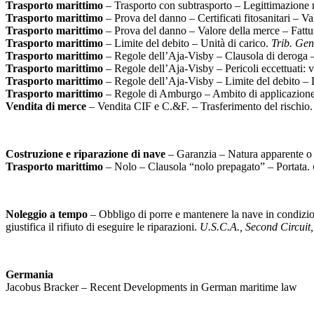
Trasporto marittimo
– Trasporto con subtrasporto – Legittimazione n
Trasporto marittimo
– Prova del danno – Certificati fitosanitari – V
Trasporto marittimo
– Prova del danno – Valore della merce – Fattu
Trasporto marittimo
– Limite del debito – Unità di carico.
Trib. Gen
Trasporto marittimo
– Regole dell’Aja-Visby – Clausola di deroga –
Trasporto marittimo
– Regole dell’Aja-Visby – Pericoli eccettuati: v
Trasporto marittimo
– Regole dell’Aja-Visby – Limite del debito – 
Trasporto marittimo
– Regole di Amburgo – Ambito di applicazione 
Vendita di merce
– Vendita CIF e C.&F. – Trasferimento del rischio
Costruzione e riparazione di nave
– Garanzia – Natura apparente o o
Trasporto marittimo
– Nolo – Clausola “nolo prepagato” – Portata.
Noleggio a tempo
– Obbligo di porre e mantenere la nave in condizio
giustifica il rifiuto di eseguire le riparazioni.
U.S.C.A., Second Circuit
Germania
Jacobus Bracker – Recent Developments in German maritime law