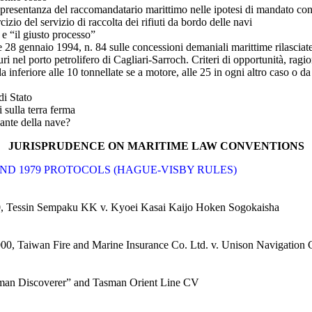
esentanza del raccomandatario marittimo nelle ipotesi di mandato confe
zio del servizio di raccolta dei rifiuti da bordo delle navi
e “il giusto processo”
ge 28 gennaio 1994, n. 84 sulle concessioni demaniali marittime rilascia
ri nel porto petrolifero di Cagliari-Sarroch. Criteri di opportunità, ragi
nferiore alle 10 tonnellate se a motore, alle 25 in ogni altro caso o da 
di Stato
 sulla terra ferma
dante della nave?
JURISPRUDENCE ON MARITIME LAW CONVENTIONS
AND 1979 PROTOCOLS (HAGUE-VISBY RULES)
0, Tessin Sempaku KK v. Kyoei Kasai Kaijo Hoken Sogokaisha
0, Taiwan Fire and Marine Insurance Co. Ltd. v. Unison Navigation 
asman Discoverer” and Tasman Orient Line CV