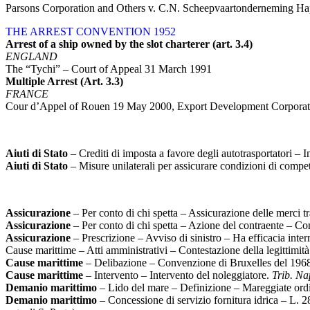
Parsons Corporation and Others v. C.N. Scheepvaartonderneming H
THE ARREST CONVENTION 1952
Arrest of a ship owned by the slot charterer (art. 3.4)
ENGLAND
The “Tychi” – Court of Appeal 31 March 1991
Multiple Arrest (Art. 3.3)
FRANCE
Cour d’Appel of Rouen 19 May 2000, Export Development Corporation
Aiuti di Stato
– Crediti di imposta a favore degli autotrasportatori –
Aiuti di Stato
– Misure unilaterali per assicurare condizioni di compet
Assicurazione
– Per conto di chi spetta – Assicurazione delle merci tr
Assicurazione
– Per conto di chi spetta – Azione del contraente – C
Assicurazione
– Prescrizione – Avviso di sinistro – Ha efficacia inter
Cause marittime – Atti amministrativi – Contestazione della legittimit
Cause marittime
– Delibazione – Convenzione di Bruxelles del 1968
Cause marittime
– Intervento – Intervento del noleggiatore.
Trib. Na
Demanio marittimo
– Lido del mare – Definizione – Mareggiate ord
Demanio marittimo
– Concessione di servizio fornitura idrica – L.