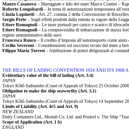
Mauro Casanova
– Mareggiate e lido del mare Marco Contini – Rappr
Roberto Longobardi
– In tema di autorizzazione temporanea all’eserci
Cinzia Lupinetti
– Art. 27, comma 2 della Convenzione di Bruxelles 
Sergio Prete
– Sugli effetti prodotti dalla entrata in vigore della Leg
Ettore Romagnoli
– Le tasse portuali per carico e scarico di idrocarbu
Ettore Romagnoli
– La compravendita di imbarcazione di stazza lorda i
regime amministrativo delle navi
Francesca Ronco
– Il credito d’imposta all’autotrasporto come aiuto 
Cecilia Severoni
– Considerazioni sul soccorso recato dal mare a beni
Filippo Maria Torresi
– Attribuzione di poteri dirigenziali al coman
THE BILLS OF LADING CONVENTION 1924 AND ITS 1968 
Evidentiary value of the bill of lading (Art. 3.4)
JAPAN
Tokyo Kôtô Saibansho (Court of Appeals of Tokyo) 25 October 200
Obligation to make the ship seaworthy (Art. 3.1)
JAPAN
Tokyo Kôtô Saibansho (Court of Appeals of Tokyo) 14 September 200
Limits of Liability (Art. 4r5 and Art. 9)
NEW ZEALAND
Dairy Containers Ltd., Moriah Co. Ltd. and Posteel v. The Ship “T
Scope of Application (Art. 1 b)
ENGLAND