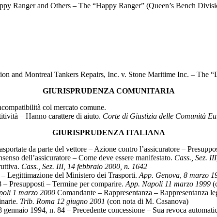
appy Ranger and Others – The “Happy Ranger” (Queen’s Bench Divisi
 and Montreal Tankers Repairs, Inc. v. Stone Maritime Inc. – The “
GIURISPRUDENZA COMUNITARIA
 Incompatibilità col mercato comune.
itività – Hanno carattere di aiuto.
Corte di Giustizia delle Comunità 
GIURISPRUDENZA ITALIANA
asportate da parte del vettore – Azione contro l’assicuratore – Presuppos
onsenso dell’assicuratore – Come deve essere manifestato.
Cass., Sez. I
ruttiva.
Cass., Sez. III, 14 febbraio 2000, n. 1642
à – Legittimazione del Ministero dei Trasporti.
App. Genova, 8 marzo 1
 – Presupposti – Termine per comparire.
App. Napoli 11 marzo 1999
(c
poli 1 marzo 2000
Comandante – Rappresentanza – Rappresentanza lega
inarie.
Trib. Roma 12 giugno 2001
(con nota di M. Casanova)
 28 gennaio 1994, n. 84 – Precedente concessione – Sua revoca automati