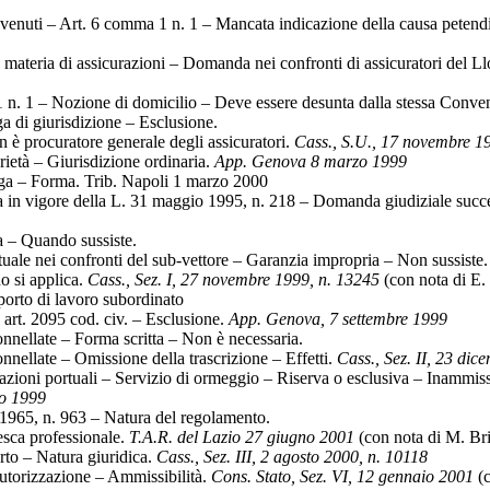
enuti – Art. 6 comma 1 n. 1 – Mancata indicazione della causa petendi 
teria di assicurazioni – Domanda nei confronti di assicuratori del Ll
n. 1 – Nozione di domicilio – Deve essere desunta dalla stessa Conve
 di giurisdizione – Esclusione.
n è procuratore generale degli assicuratori.
Cass., S.U., 17 novembre 19
ietà – Giurisdizione ordinaria.
App. Genova 8 marzo 1999
ga – Forma. Trib. Napoli 1 marzo 2000
ta in vigore della L. 31 maggio 1995, n. 218 – Domanda giudiziale succ
 – Quando sussiste.
uale nei confronti del sub-vettore – Garanzia impropria – Non sussiste
o si applica.
Cass., Sez. I, 27 novembre 1999, n. 13245
(con nota di E
orto di lavoro subordinato
art. 2095 cod. civ. – Esclusione.
App. Genova, 7 settembre 1999
onnellate – Forma scritta – Non è necessaria.
onnellate – Omissione della trascrizione – Effetti.
Cass., Sez. II, 23 di
ioni portuali – Servizio di ormeggio – Riserva o esclusiva – Inammissib
o 1999
 1965, n. 963 – Natura del regolamento.
esca professionale.
T.A.R. del Lazio 27 giugno 2001
(con nota di M. Bri
rto – Natura giuridica.
Cass., Sez. III, 2 agosto 2000, n. 10118
utorizzazione – Ammissibilità.
Cons. Stato, Sez. VI, 12 gennaio 2001
(c