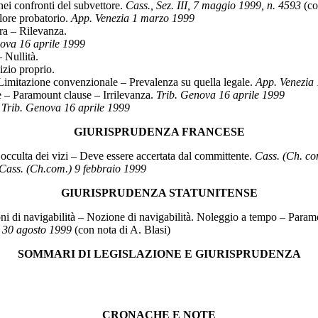
ei confronti del subvettore.
Cass., Sez. III, 7 maggio 1999, n. 4593
(co
alore probatorio.
App. Venezia 1 marzo 1999
ra – Rilevanza.
ova 16 aprile 1999
 Nullità.
izio proprio.
Limitazione convenzionale – Prevalenza su quella legale.
App. Venezia
– Paramount clause – Irrilevanza.
Trib. Genova 16 aprile 1999
.
Trib. Genova 16 aprile 1999
GIURISPRUDENZA FRANCESE
cculta dei vizi – Deve essere accertata dal committente.
Cass. (Ch. co
Cass. (Ch.com.) 9 febbraio 1999
GIURISPRUDENZA STATUNITENSE
ni di navigabilità – Nozione di navigabilità. Noleggio a tempo – Paramo
, 30 agosto 1999
(con nota di A. Blasi)
SOMMARI DI LEGISLAZIONE E GIURISPRUDENZA
CRONACHE E NOTE