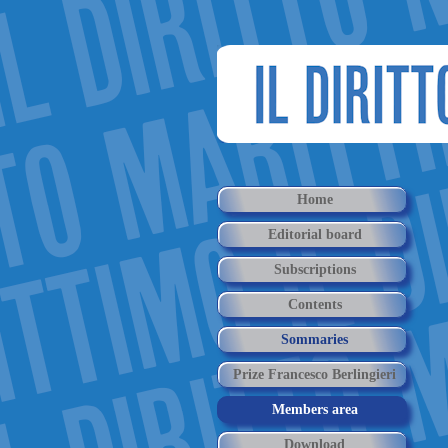
Home
Editorial board
Subscriptions
Contents
Sommaries
Prize Francesco Berlingieri
Members area
Download