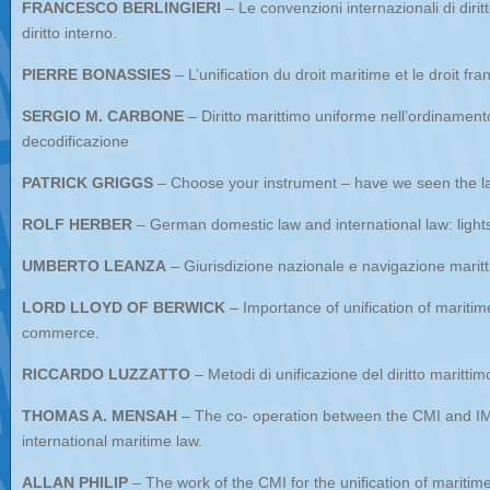
FRANCESCO BERLINGIERI
– Le convenzioni internazionali di dirit
diritto interno.
PIERRE BONASSIES
– L’unification du droit maritime et le droit fra
SERGIO M. CARBONE
– Diritto marittimo uniforme nell’ordinamento
decodificazione
PATRICK GRIGGS
– Choose your instrument – have we seen the la
ROLF HERBER
– German domestic law and international law: ligh
UMBERTO LEANZA
– Giurisdizione nazionale e navigazione maritt
LORD LLOYD OF BERWICK
– Importance of unification of maritime
commerce.
RICCARDO LUZZATTO
– Metodi di unificazione del diritto maritti
THOMAS A. MENSAH
– The co- operation between the CMI and IM
international maritime law.
ALLAN PHILIP
– The work of the CMI for the unification of maritime